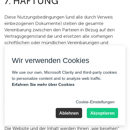
7. HAFTUNG
Diese Nutzungsbedingungen (und alle durch Verweis
einbezogenen Dokumente) stellen die gesamte
Vereinbarung zwischen den Parteien in Bezug auf den
Vertragsgegenstand dar und ersetzen alle vorherigen
schriftlichen oder mündlichen Vereinbarungen und
Absprachen zwischen den Parteien. Keine Ergänzung,
Modifikation oder Ergänzung einer Bestimmung dieser
Wir verwenden Cookies
Nutzungsbedingungen ist gültig oder durchsetzbar, es sei
denn, sie erfolgt in Übereinstimmung mit den
We use our own, Microsoft Clarity and third-party cookies
ausdrücklichen Bestimmungen dieser
to personalize content and to analyze web traffic.
Nutzungsbedingungen.
Erfahren Sie mehr über Cookies
Sollte eine Bestimmung dieser Nutzungsbedingungen
unter irgendwelchen Umständen ungültig oder nicht
Cookie-Einstellungen
durchsetzbar sein, so hat dies keinen Einfluss auf ihre
Anwendung unter anderen Umständen und die anderen
Ablehnen
Akzeptieren
Bestimmungen dieser Bedingungen.
Die Website und der Inhalt werden Ihnen „wie besehen“